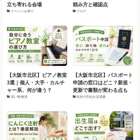
立ち寄れる会場
頼み方と確認点
イベント/お祭り
ブログ
【大阪市北区】ピアノ教室
【大阪市北区】パスポート
3選｜個人・大手・カルチ
申請の窓口はどこ？新規・
ャー系、何が違う？
更新で書類が変わる点も
習い事/教室
役所の手続き/証明書