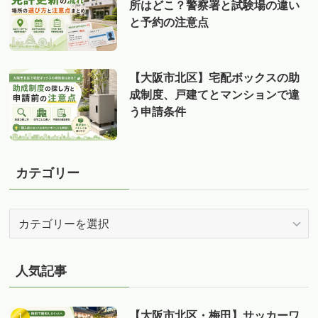
所はどこ？警察署と試験場の違い
と予約の注意点
【大阪市北区】宅配ボックスの助
成制度、戸建てとマンションで違
う申請条件
カテゴリー
カ
テ
ゴ
リ
人気記事
ー
【大阪市北区・梅田】サッカーワ