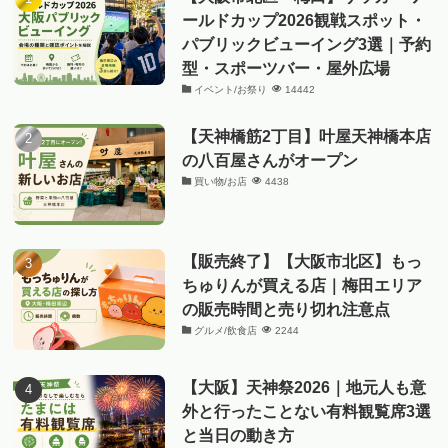
ールドカップ2026観戦スポット・
パブリックビューイング3選｜予約
型・スポーツバー・屋外広場
イベント/お祭り
14442
【天神橋筋2丁目】叶屋天神橋本店
の八百屋さんがオープン
買い物/お店
4438
【販売終了】【大阪市北区】もっ
ちゅりんが買える店｜梅田エリア
の販売時間と売り切れ注意点
グルメ/飲食店
2244
【大阪】天神祭2026｜地元人も意
外と行ったことない有料観覧席3選
と当日の動き方