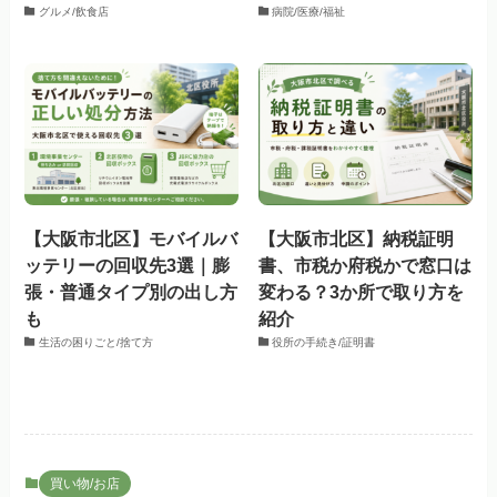
グルメ/飲食店
病院/医療/福祉
【大阪市北区】モバイルバ
【大阪市北区】納税証明
ッテリーの回収先3選｜膨
書、市税か府税かで窓口は
張・普通タイプ別の出し方
変わる？3か所で取り方を
も
紹介
生活の困りごと/捨て方
役所の手続き/証明書
買い物/お店