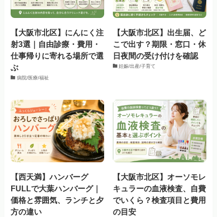
【大阪市北区】にんにく注
【大阪市北区】出生届、ど
射3選｜自由診療・費用・
こで出す？期限・窓口・休
仕事帰りに寄れる場所で選
日夜間の受け付けを確認
ぶ
妊娠/出産/子育て
病院/医療/福祉
【西天満】ハンバーグ
【大阪市北区】オーソモレ
FULLで大葉ハンバーグ｜
キュラーの血液検査、自費
価格と雰囲気、ランチと夕
でいくら？検査項目と費用
方の違い
の目安