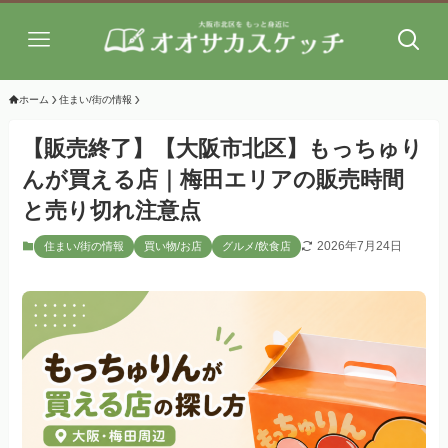
ホーム
住まい/街の情報
【販売終了】【大阪市北区】もっちゅり
んが買える店｜梅田エリアの販売時間
と売り切れ注意点
2026年7月24日
住まい/街の情報
買い物/お店
グルメ/飲食店