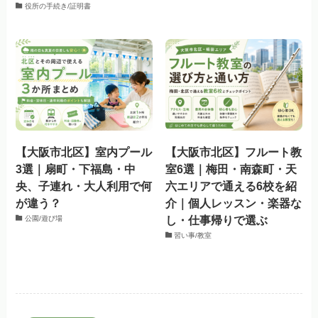
役所の手続き/証明書
【大阪市北区】室内プール
【大阪市北区】フルート教
3選｜扇町・下福島・中
室6選｜梅田・南森町・天
央、子連れ・大人利用で何
六エリアで通える6校を紹
が違う？
介｜個人レッスン・楽器な
し・仕事帰りで選ぶ
公園/遊び場
習い事/教室