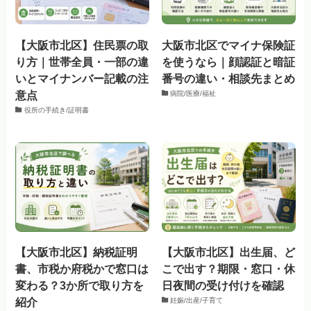
【大阪市北区】住民票の取
大阪市北区でマイナ保険証
り方｜世帯全員・一部の違
を使うなら｜顔認証と暗証
いとマイナンバー記載の注
番号の違い・相談先まとめ
意点
病院/医療/福祉
役所の手続き/証明書
【大阪市北区】納税証明
【大阪市北区】出生届、ど
書、市税か府税かで窓口は
こで出す？期限・窓口・休
変わる？3か所で取り方を
日夜間の受け付けを確認
紹介
妊娠/出産/子育て