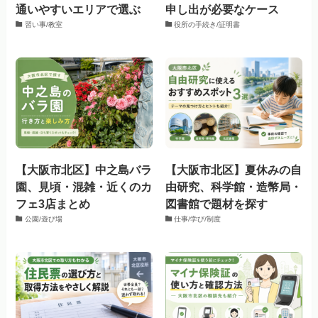
通いやすいエリアで選ぶ
申し出が必要なケース
習い事/教室
役所の手続き/証明書
【大阪市北区】中之島バラ
【大阪市北区】夏休みの自
園、見頃・混雑・近くのカ
由研究、科学館・造幣局・
フェ3店まとめ
図書館で題材を探す
公園/遊び場
仕事/学び/制度